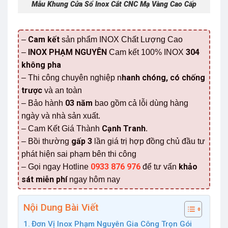
Mẫu Khung Cửa Sổ Inox Cắt CNC Mạ Vàng Cao Cấp
Cam kết
–
sản phẩm INOX Chất Lượng Cao
INOX PHẠM NGUYÊN
304
–
Cam kết 100% INOX
không pha
hanh chóng, có chống
– Thi công chuyên nghiệp n
trược
và an toàn
03 năm
– Bảo hành
bao gồm cả lỗi dùng hàng
ngày và nhà sản xuất.
Cạnh Tranh
– Cam Kết Giá Thành
.
gấp 3
– Bồi thường
lần giá trị hợp đồng chủ đầu tư
phát hiện sai phạm bên thi công
0933 876 976
khảo
– Gọi ngay Hotline
để tư vấn
sát miễn phí
ngay hôm nay
Nội Dung Bài Viết
Đơn Vị Inox Phạm Nguyên Gia Công Trọn Gói